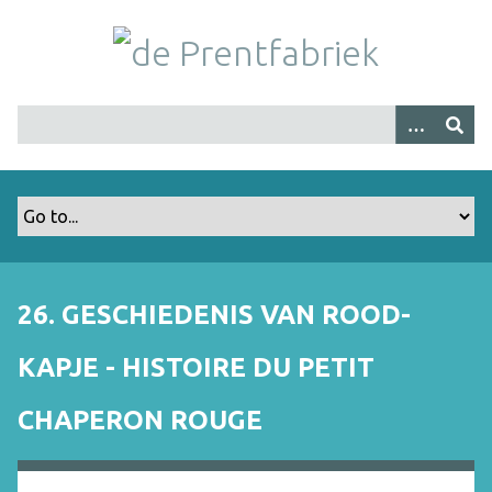
G
a
n
a
a
r
h
o
o
f
d
i
26. GESCHIEDENIS VAN ROOD-
n
h
KAPJE - HISTOIRE DU PETIT
o
u
CHAPERON ROUGE
d