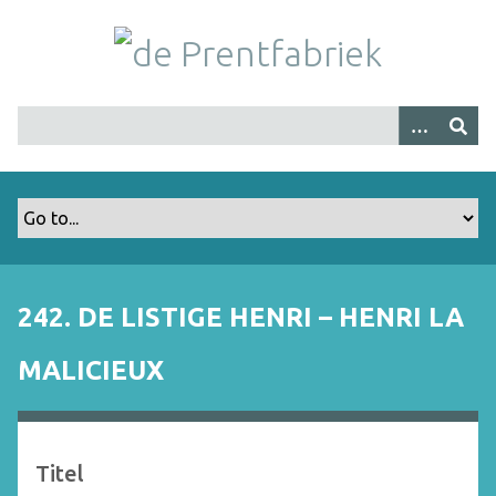
G
a
n
a
a
r
h
o
o
f
d
i
242. DE LISTIGE HENRI – HENRI LA
n
h
MALICIEUX
o
u
d
Titel