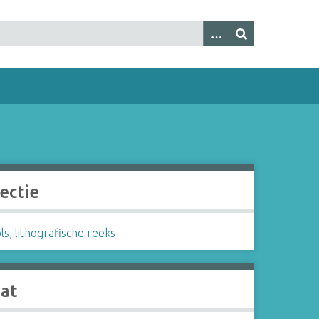
ectie
s, lithografische reeks
aat