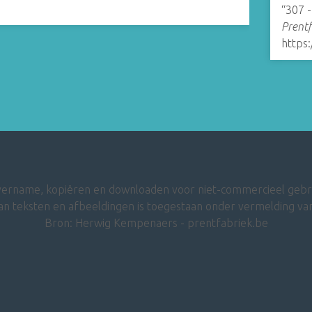
“307 
Prentf
https
ername, kopiëren en downloaden voor niet-commercieel gebr
an teksten en afbeeldingen is toegestaan onder vermelding van
Bron: Herwig Kempenaers - prentfabriek.be