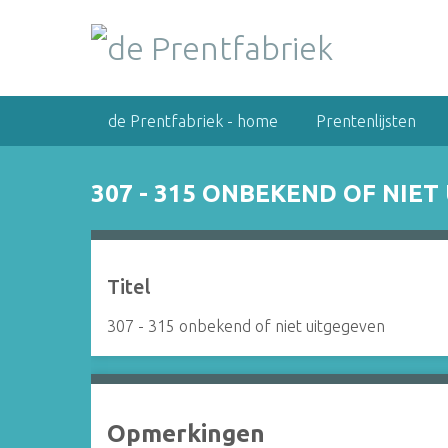
G
a
n
a
a
de Prentfabriek - home
Prentenlijsten
r
h
o
307 - 315 ONBEKEND OF NIE
o
f
d
i
Titel
n
h
307 - 315 onbekend of niet uitgegeven
o
u
d
Opmerkingen