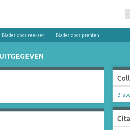
Blader door reeksen
Blader door prenten
T UITGEGEVEN
Coll
Brepol
Cit