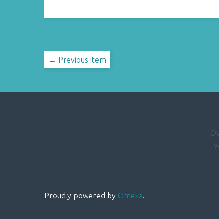
← Previous Item
Ov
v
Proudly powered by
Omeka
.