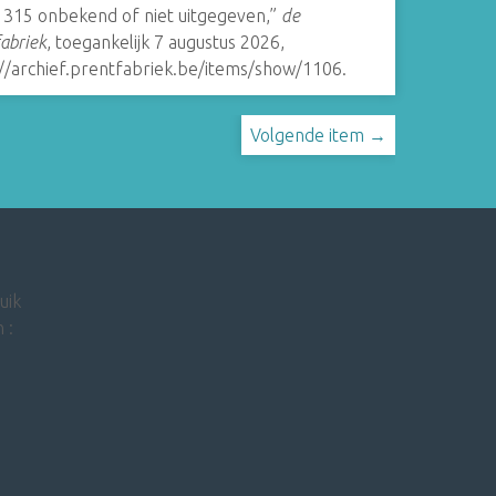
- 315 onbekend of niet uitgegeven,”
de
abriek
, toegankelijk 7 augustus 2026,
://archief.prentfabriek.be/items/show/1106
.
Volgende item →
uik
 :