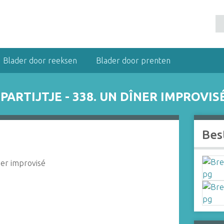
Blader door reeksen
Blader door prenten
ARTIJTJE - 338. UN DÎNER IMPROVIS
Bes
ner improvisé