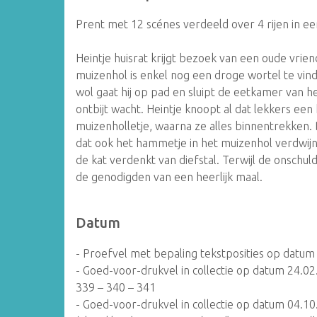
Prent met 12 scénes verdeeld over 4 rijen in een
Heintje huisrat krijgt bezoek van een oude vrien
muizenhol is enkel nog een droge wortel te vin
wol gaat hij op pad en sluipt de eetkamer van he
ontbijt wacht. Heintje knoopt al dat lekkers een 
muizenholletje, waarna ze alles binnentrekken.
dat ook het hammetje in het muizenhol verdwij
de kat verdenkt van diefstal. Terwijl de onschul
de genodigden van een heerlijk maal.
Datum
- Proefvel met bepaling tekstposities op datum
- Goed-voor-drukvel in collectie op datum 24.02
339 – 340 – 341
- Goed-voor-drukvel in collectie op datum 04.10