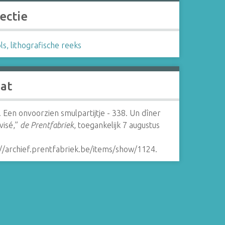
ectie
s, lithografische reeks
aat
 Een onvoorzien smulpartijtje - 338. Un dîner
visé,”
de Prentfabriek
, toegankelijk 7 augustus
://archief.prentfabriek.be/items/show/1124
.