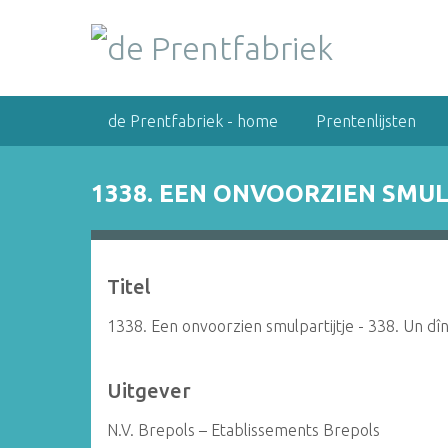
G
a
n
a
a
de Prentfabriek - home
Prentenlijsten
r
h
o
1338. EEN ONVOORZIEN SMULP
o
f
d
i
Titel
n
h
1338. Een onvoorzien smulpartijtje - 338. Un dî
o
u
Uitgever
d
N.V. Brepols – Etablissements Brepols