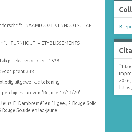
Coll
et onderschrift “NAAMLOOZE VENNOOTSCHAP
Brepol
schrift “TURNHOUT. – ETABLISSEMENTS
Cit
alige tekst voor prent 1338
“1338.
t voor prent 338
impro
2026,
olledig uitgewerkte tekening
https
 pen bijgeschreven "Reçu le 17/11/20"
leurs E. Dambremé" en "1 geel, 2 Rouge Solid
 6 Rouge Solude en laq-jaune