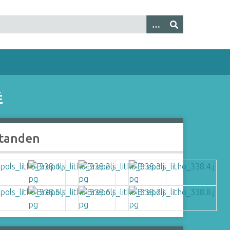
É
tanden