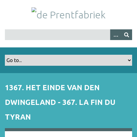
G
a
n
a
a
r
h
o
o
f
d
i
1367. HET EINDE VAN DEN
n
h
DWINGELAND - 367. LA FIN DU
o
u
TYRAN
d