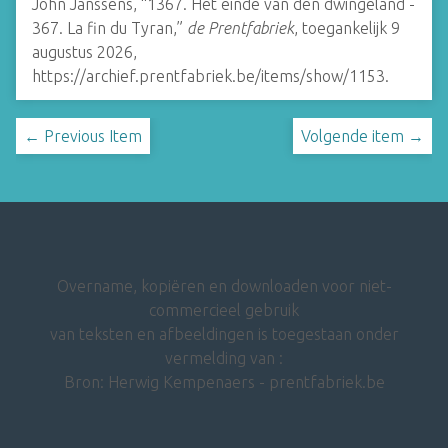
John Janssens, “1367. Het einde van den dwingeland -
367. La fin du Tyran,”
de Prentfabriek
, toegankelijk 9
augustus 2026,
https://archief.prentfabriek.be/items/show/1153
.
← Previous Item
Volgende item →
Overname, kopiëren en downloaden voor niet-
commercieel gebruik
van teksten en afbeeldingen is toegestaan onder
vermelding van :
Bron: Herwig Kempenaers - prentfabriek.be