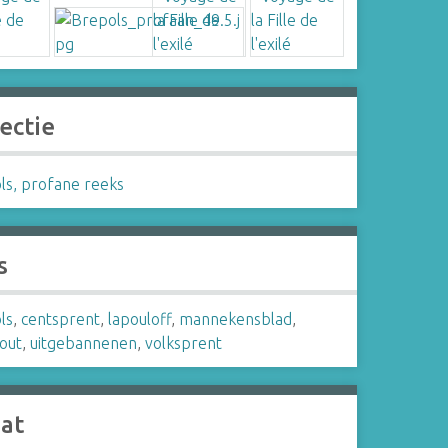
ectie
ls, profane reeks
s
ls
,
centsprent
,
lapouloff
,
mannekensblad
,
out
,
uitgebannenen
,
volksprent
aat