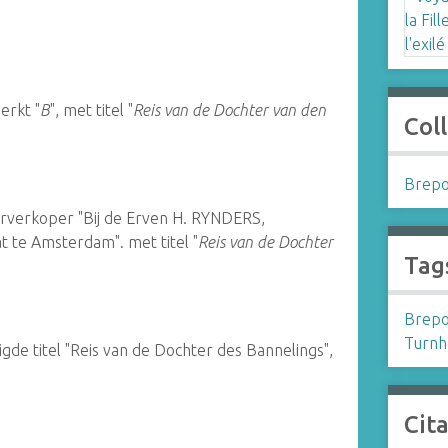
erkt "
B
", met titel "
Reis van de Dochter van den
Coll
Brepo
verkoper "Bij de Erven H. RYNDERS,
 te Amsterdam". met titel "
Reis van de Dochter
Tag
Brepo
Turnh
igde titel "Reis van de Dochter des Bannelings",
Cit