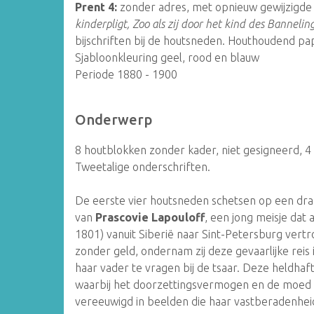
Prent 4:
zonder adres, met opnieuw gewijzigde t
kinderpligt, Zoo als zij door het kind des Bannelin
bijschriften bij de houtsneden. Houthoudend pa
Sjabloonkleuring geel, rood en blauw
Periode 1880 - 1900
Onderwerp
8 houtblokken zonder kader, niet gesigneerd, 4 
Tweetalige onderschriften.
De eerste vier houtsneden schetsen op een dr
van
Prascovie Lapouloff
, een jong meisje dat
1801) vanuit Siberië naar Sint-Petersburg vertr
zonder geld, ondernam zij deze gevaarlijke rei
haar vader te vragen bij de tsaar. Deze heldhaf
waarbij het doorzettingsvermogen en de moed v
vereeuwigd in beelden die haar vastberadenhei