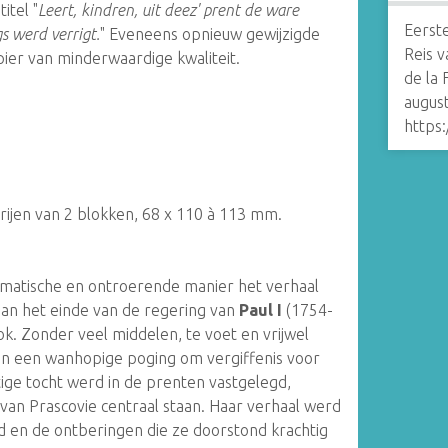
itel "
Leert, kindren, uit deez' prent de ware
Eerste
gs werd verrigt.
" Eveneens opnieuw gewijzigde
Reis 
pier van minderwaardige kwaliteit.
de la F
augus
https
rijen van 2 blokken, 68 x 110 à 113 mm.
amatische en ontroerende manier het verhaal
 aan het einde van de regering van
Paul I
(1754-
ok. Zonder veel middelen, te voet en vrijwel
s in een wanhopige poging om vergiffenis voor
tige tocht werd in de prenten vastgelegd,
an Prascovie centraal staan. Haar verhaal werd
d en de ontberingen die ze doorstond krachtig