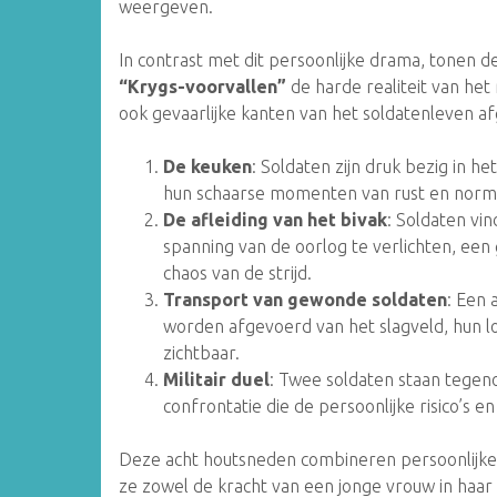
weergeven.
In contrast met dit persoonlijke drama, tonen d
“Krygs-voorvallen”
de harde realiteit van het
ook gevaarlijke kanten van het soldatenleven a
De keuken
: Soldaten zijn druk bezig in h
hun schaarse momenten van rust en normali
De afleiding van het bivak
: Soldaten vi
spanning van de oorlog te verlichten, een
chaos van de strijd.
Transport van gewonde soldaten
: Een
worden afgevoerd van het slagveld, hun lo
zichtbaar.
Militair duel
: Twee soldaten staan tegeno
confrontatie die de persoonlijke risico’s e
Deze acht houtsneden combineren persoonlijke t
ze zowel de kracht van een jonge vrouw in haar s