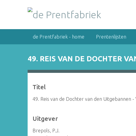
G
a
n
a
a
de Prentfabriek - home
Prentenlijsten
r
h
o
49. REIS VAN DE DOCHTER VA
o
f
d
i
Titel
n
h
49. Reis van de Dochter van den Uitgebannen - Vo
o
u
Uitgever
d
Brepols, P.J.