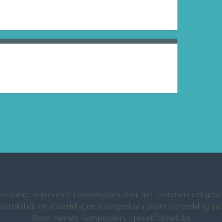
ername, kopiëren en downloaden voor niet-commercieel gebr
an teksten en afbeeldingen is toegestaan onder vermelding van
Bron: Herwig Kempenaers - prentfabriek.be