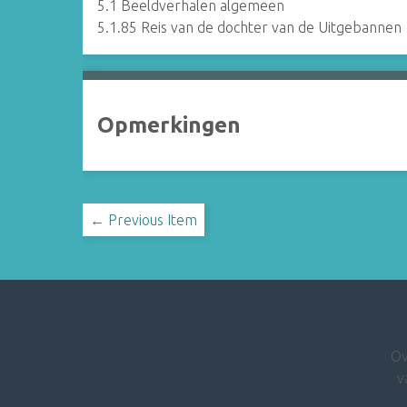
5.1 Beeldverhalen algemeen
5.1.85 Reis van de dochter van de Uitgebannen
Opmerkingen
← Previous Item
Ov
v