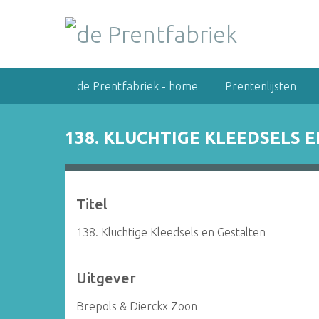
G
a
n
a
a
de Prentfabriek - home
Prentenlijsten
r
h
o
138. KLUCHTIGE KLEEDSELS 
o
f
d
i
Titel
n
h
138. Kluchtige Kleedsels en Gestalten
o
u
Uitgever
d
Brepols & Dierckx Zoon