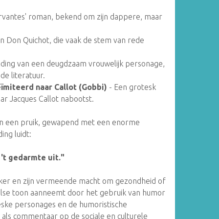
vantes' roman, bekend om zijn dappere, maar
n Don Quichot, die vaak de stem van rede
lding van een deugdzaam vrouwelijk personage,
de literatuur.
miteerd naar Callot (Gobbi)
- Een grotesk
aar Jacques Callot nabootst.
d in een pruik, gewapend met een enorme
ing luidt:
 't gedarmte uit."
heker en zijn vermeende macht om gezondheid of
eelse toon aanneemt door het gebruik van humor
eske personages en de humoristische
 als commentaar op de sociale en culturele