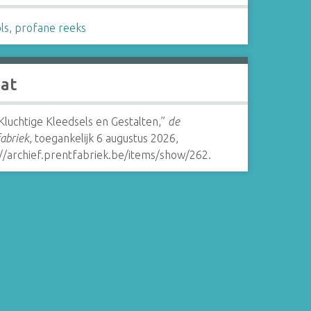
ls, profane reeks
aat
Kluchtige Kleedsels en Gestalten,”
de
abriek
, toegankelijk 6 augustus 2026,
://archief.prentfabriek.be/items/show/262
.