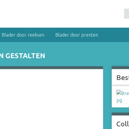
Blader door reeksen
Blader door prenten
EN GESTALTEN
Bes
Coll