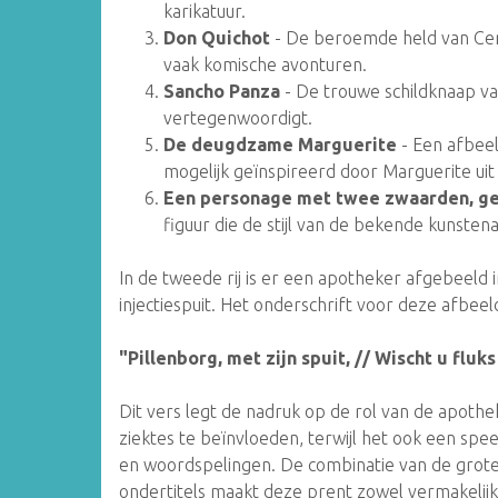
karikatuur.
Don Quichot
- De beroemde held van Cer
vaak komische avonturen.
Sancho Panza
- De trouwe schildknaap va
vertegenwoordigt.
De deugdzame Marguerite
- Een afbee
mogelijk geïnspireerd door Marguerite uit 
Een personage met twee zwaarden, geï
figuur die de stijl van de bekende kunsten
In de tweede rij is er een apotheker afgebeel
injectiespuit. Het onderschrift voor deze afbeeld
"Pillenborg, met zijn spuit, // Wischt u fluks
Dit vers legt de nadruk op de rol van de apot
ziektes te beïnvloeden, terwijl het ook een sp
en woordspelingen. De combinatie van de grot
ondertitels maakt deze prent zowel vermakelijk