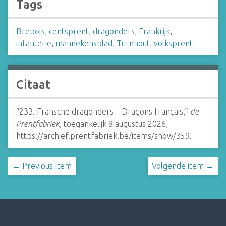
Tags
Brepols
,
centsprent
,
dragonders
,
Frankrijk
,
infanterie
,
mannekensblad
,
Turnhout
,
volksprent
Citaat
“233. Fransche dragonders – Dragons français,”
de
Prentfabriek
, toegankelijk 8 augustus 2026,
https://archief.prentfabriek.be/items/show/359
.
← Previous Item
Volgende item →