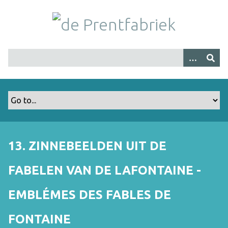
G
a
n
a
a
r
h
o
o
f
d
i
13. ZINNEBEELDEN UIT DE
n
h
FABELEN VAN DE LAFONTAINE -
o
u
EMBLÉMES DES FABLES DE
d
FONTAINE