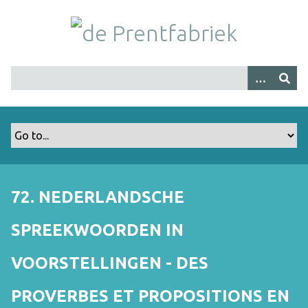
G
a
n
a
a
r
h
o
o
f
d
i
72. NEDERLANDSCHE
n
h
SPREEKWOORDEN IN
o
u
VOORSTELLINGEN - DES
d
PROVERBES ET PROPOSITIONS EN