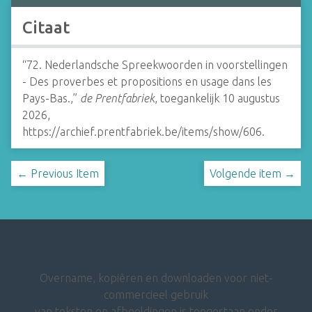
Citaat
“72. Nederlandsche Spreekwoorden in voorstellingen
- Des proverbes et propositions en usage dans les
Pays-Bas.,”
de Prentfabriek
, toegankelijk 10 augustus
2026,
https://archief.prentfabriek.be/items/show/606
.
← Previous Item
Volgende item →
Overname, kopiëren en downloaden voor niet-
commercieel gebruik
van teksten en afbeeldingen is toegestaan onder