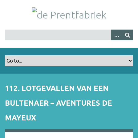
G
a
n
a
a
r
h
o
o
f
d
i
112. LOTGEVALLEN VAN EEN
n
h
BULTENAER – AVENTURES DE
o
u
MAYEUX
d