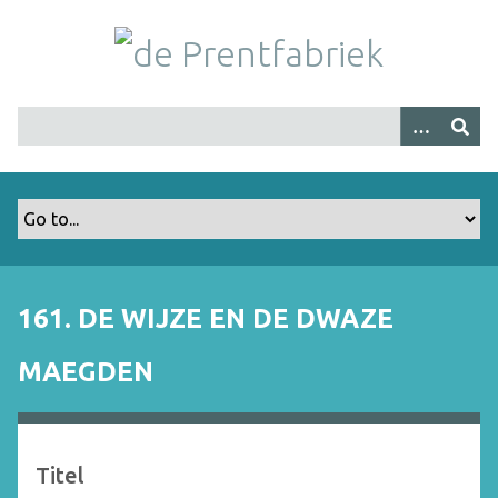
G
a
n
a
a
r
h
o
o
f
d
i
161. DE WIJZE EN DE DWAZE
n
h
MAEGDEN
o
u
d
Titel