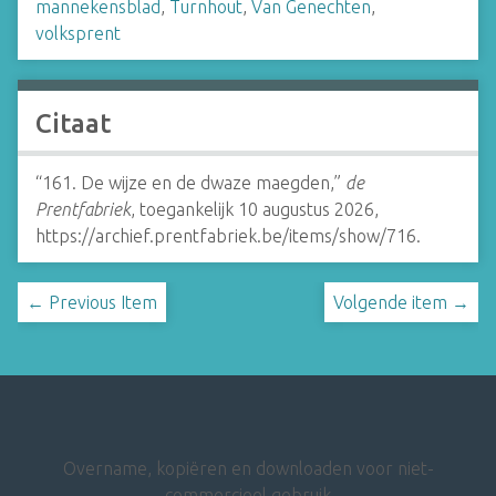
mannekensblad
,
Turnhout
,
Van Genechten
,
volksprent
Citaat
“161. De wijze en de dwaze maegden,”
de
Prentfabriek
, toegankelijk 10 augustus 2026,
https://archief.prentfabriek.be/items/show/716
.
← Previous Item
Volgende item →
Overname, kopiëren en downloaden voor niet-
commercieel gebruik