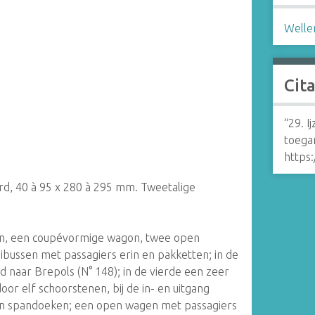
Welle
Cit
“29. I
toegan
https
erd, 40 à 95 x 280 à 295 mm. Tweetalige
gon, een coupévormige wagon, twee open
bussen met passagiers erin en pakketten; in de
 naar Brepols (N° 148); in de vierde een zeer
or elf schoorstenen, bij de in- en uitgang
n spandoeken; een open wagen met passagiers