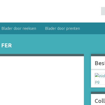
Blader door reeksen
Blader door prenten
 FER
Bes
Coll