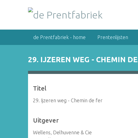
G
a
n
a
a
de Prentfabriek - home
Prentenlijsten
r
h
o
29. IJZEREN WEG - CHEMIN DE
o
f
d
i
Titel
n
h
29. Ijzeren weg - Chemin de fer
o
u
Uitgever
d
Wellens, Delhuvenne & Cie