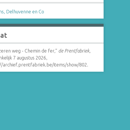
ns, Delhuvenne en Co
aat
jzeren weg - Chemin de fer,”
de Prentfabriek
,
kelijk 7 augustus 2026,
://archief.prentfabriek.be/items/show/802
.