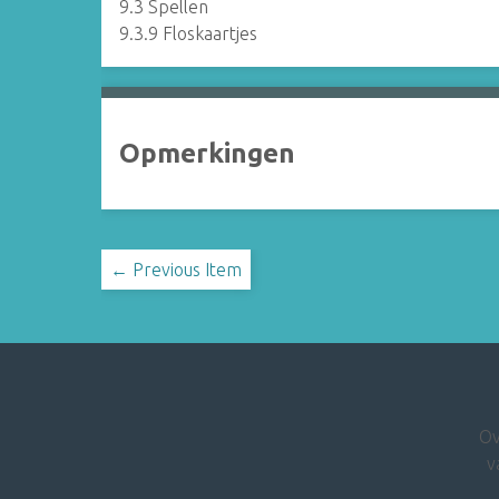
9.3 Spellen
9.3.9 Floskaartjes
Opmerkingen
← Previous Item
Ov
v