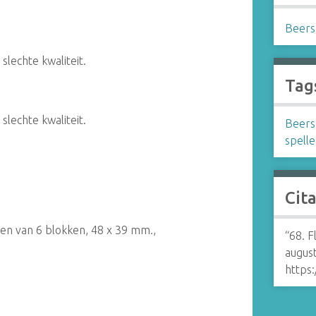
Beers
lechte kwaliteit.
Tag
lechte kwaliteit.
Beer
spell
Cit
jen van 6 blokken, 48 x 39 mm.,
“68. F
augus
https