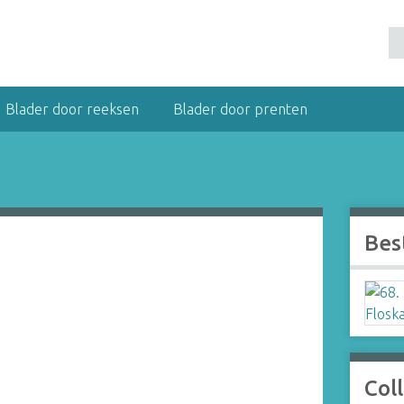
Blader door reeksen
Blader door prenten
Bes
Coll