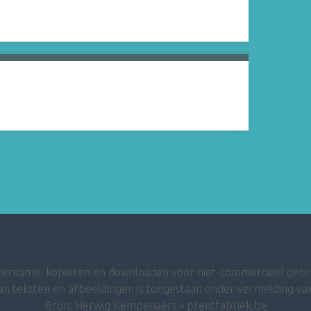
ername, kopiëren en downloaden voor niet-commercieel gebr
an teksten en afbeeldingen is toegestaan onder vermelding van
Bron: Herwig Kempenaers - prentfabriek.be