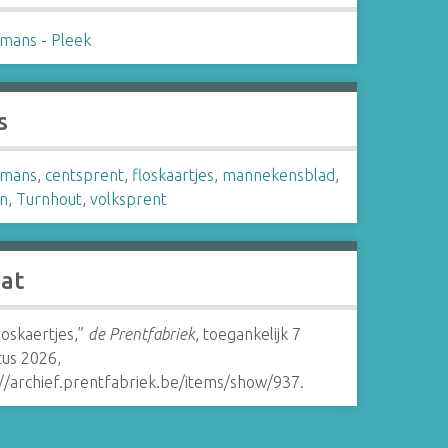
mans - Pleek
s
smans
,
centsprent
,
floskaartjes
,
mannekensblad
,
en
,
Turnhout
,
volksprent
aat
loskaertjes,”
de Prentfabriek
, toegankelijk 7
tus 2026,
://archief.prentfabriek.be/items/show/937
.