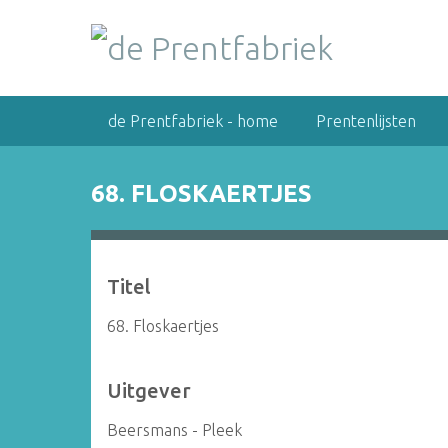
G
a
n
a
a
de Prentfabriek - home
Prentenlijsten
r
h
o
68. FLOSKAERTJES
o
f
d
i
Titel
n
h
68. Floskaertjes
o
u
Uitgever
d
Beersmans - Pleek