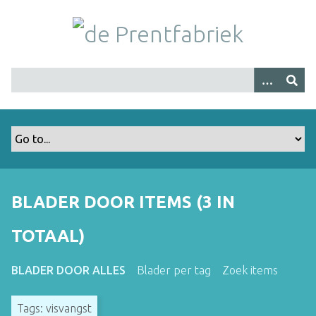
G
a
n
a
a
r
h
o
o
f
d
i
BLADER DOOR ITEMS (3 IN
n
h
TOTAAL)
o
u
BLADER DOOR ALLES
Blader per tag
Zoek items
d
Tags: visvangst