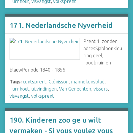
Turnhout
,
visvangst
,
volksprent
171. Nederlandsche Nyverheid
Prent 1: zonder
adresSjabloonkleu
ring geel,
roodbruin en
blauwPeriode 1840 - 1856
Tags:
centsprent
,
Glénisson
,
mannekensblad
,
Turnhout
,
uitvindingen
,
Van Genechten
,
vissers
,
visvangst
,
volksprent
190. Kinderen zoo ge u wilt
vermaken - Si vous voulez vous