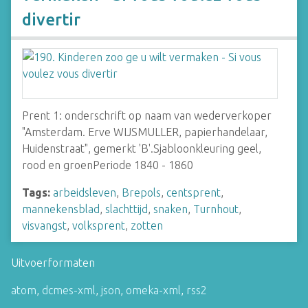
divertir
Prent 1: onderschrift op naam van wederverkoper
"Amsterdam. Erve WIJSMULLER, papierhandelaar,
Huidenstraat", gemerkt 'B'.Sjabloonkleuring geel,
rood en groenPeriode 1840 - 1860
Tags:
arbeidsleven
,
Brepols
,
centsprent
,
mannekensblad
,
slachttijd
,
snaken
,
Turnhout
,
visvangst
,
volksprent
,
zotten
Uitvoerformaten
atom
,
dcmes-xml
,
json
,
omeka-xml
,
rss2