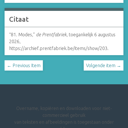
Citaat
“81. Modes,”
de Prentfabriek
, toegankelijk 6 augustus
2026,
https://archief.prentfabriek.be/items/show/203
.
← Previous Item
Volgende item →
Overname, kopiëren en downloaden voor niet-
commercieel gebruik
van teksten en afbeeldingen is toegestaan onder