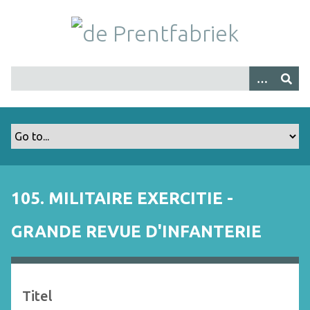
G
a
n
a
a
r
h
o
o
f
d
i
105. MILITAIRE EXERCITIE -
n
h
GRANDE REVUE D'INFANTERIE
o
u
d
Titel