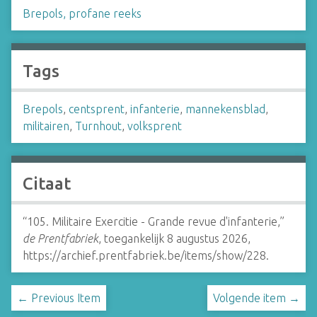
Brepols, profane reeks
Tags
Brepols
,
centsprent
,
infanterie
,
mannekensblad
,
militairen
,
Turnhout
,
volksprent
Citaat
“105. Militaire Exercitie - Grande revue d'infanterie,”
de Prentfabriek
, toegankelijk 8 augustus 2026,
https://archief.prentfabriek.be/items/show/228
.
← Previous Item
Volgende item →