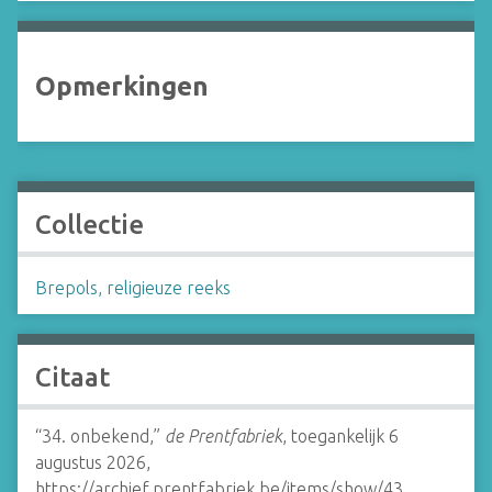
Opmerkingen
Collectie
Brepols, religieuze reeks
Citaat
“34. onbekend,”
de Prentfabriek
, toegankelijk 6
augustus 2026,
https://archief.prentfabriek.be/items/show/43
.