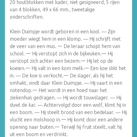
20 houtblokken met kader, niet gesigneerd, 5 rijen
van 4 blokken, 49 x 66 mm., tweetalige
onderschriften.
Klein Duimpje wordt geboren in een kool. — Zijn
moeder wiegt hem in een klomp. — Hij schrijft met
de veer van een mus. 一 De leraar schopt hem van
school. 一 Hij verstopt zich in de bijkeuken.一 Hij
verstopt zich achter een bezem.一 Hij let op de
koeien.一 Hij valt in een kom melk.一 Een koe slikt het
in. — De koe is verkocht.一 De slager, als hij het
omhakt, vindt daar Klein Duimpje. — Hij vaart in een
notendop.一 Het wordt in een hoed naar het
ziekenhuis gedragen. — Hij wordt touwslager. — Hij
duwt de kar. — Achtervolgd door een wolf, klimt hij in
een boom. — Hij steelt brood van een bedelaar. — Hij
vlucht een molshoop in.一 Hij komt door een andere
opening naar buiten.一 Terwijl hij fruit steelt, valt hij
uit een boom en verdrinkt.