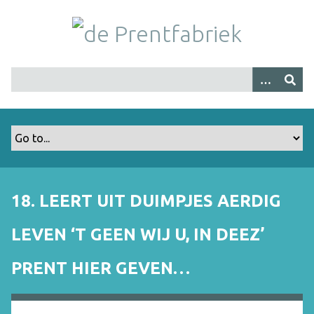
G
a
n
a
a
r
h
o
o
f
d
i
18. LEERT UIT DUIMPJES AERDIG
n
h
LEVEN ‘T GEEN WIJ U, IN DEEZ’
o
u
PRENT HIER GEVEN…
d