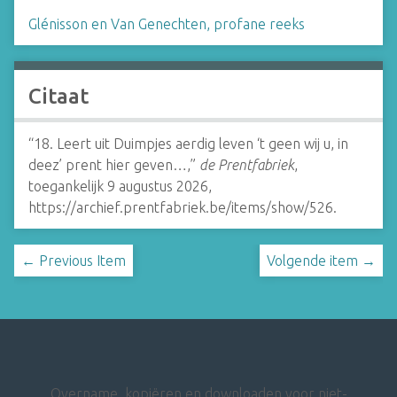
Glénisson en Van Genechten, profane reeks
Citaat
“18. Leert uit Duimpjes aerdig leven ‘t geen wij u, in
deez’ prent hier geven…,”
de Prentfabriek
,
toegankelijk 9 augustus 2026,
https://archief.prentfabriek.be/items/show/526
.
← Previous Item
Volgende item →
Overname, kopiëren en downloaden voor niet-