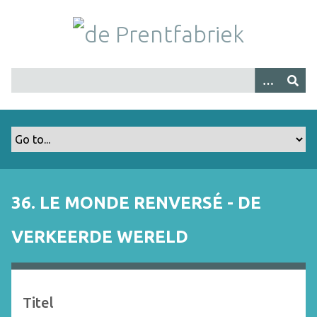
G
a
n
a
a
r
h
o
o
f
d
i
36. LE MONDE RENVERSÉ - DE
n
h
VERKEERDE WERELD
o
u
d
Titel