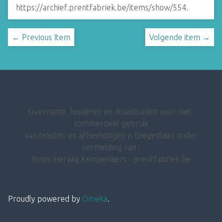
https://archief.prentfabriek.be/items/show/554
.
← Previous Item
Volgende item →
Overname, kopiëren en downloaden voor niet-
commercieel gebruik
van teksten en afbeeldingen is toegestaan onder
vermelding van :
Bron: Herwig Kempenaers - prentfabriek.be
Proudly powered by
Omeka
.