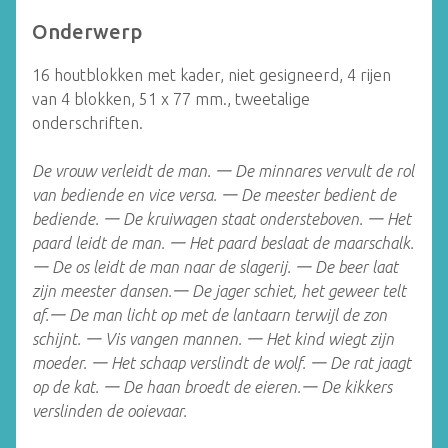
Onderwerp
16 houtblokken met kader, niet gesigneerd, 4 rijen
van 4 blokken, 51 x 77 mm., tweetalige
onderschriften.
De vrouw verleidt de man.
一
De minnares vervult de rol
van bediende en vice versa.
一
De meester bedient de
bediende.
一
De kruiwagen staat ondersteboven.
一
Het
paard leidt de man.
一
Het paard beslaat de maarschalk.
一
De os leidt de man naar de slagerij.
一
De beer laat
zijn meester dansen.
一
De jager schiet, het geweer telt
af.
一
De man licht op met de lantaarn terwijl de zon
schijnt.
一
Vis vangen mannen.
一
Het kind wiegt zijn
moeder.
一
Het schaap verslindt de wolf.
一
De rat jaagt
op de kat.
一
De haan broedt de eieren.
一
De kikkers
verslinden de ooievaar.