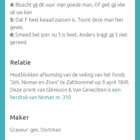
4:
Bluscht gij dit vuur mijn goede man, Of giet gij olie
uit uw kan
5:
Dat F heel kwaad passen is, Toont deze man hier
gewis.
6:
Smeed het ijzer nu 't is heet, Anders krijgt gij 't niet
gereed.
Relatie
Houtblokken afkomstig van de veiling van het fonds
“Joh. Noman en Zoon” te Zaltbommel op 9 april 1845.
Deze prent van Glénisson & Van Genechten
is een
herdruk van Noman nr. 310
Maker
Graveur: ges. Oortman