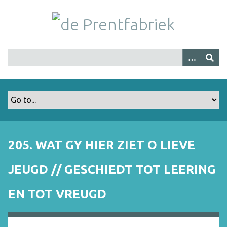
G
a
n
a
a
r
h
o
o
f
d
i
205. WAT GY HIER ZIET O LIEVE
n
h
JEUGD // GESCHIEDT TOT LEERING
o
u
EN TOT VREUGD
d