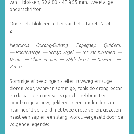
van 4 blokken, 59 à 80 x 47 à 55 mm., tweetalige
onderschriften.
Onder elk blok een letter van het alfabet: N tot
Z.
Neptunus
一
Ourang-Outang.
一
Papegaey.
一
Quidem.
一
Roodbaertje.
一
Struys-Vogel.
一
Tas van bloemen.
一
Venus.
一
Uhlan en aep.
一
Wilde beest.
一
Xaverius.
一
Zebra.
Sommige afbeeldingen stellen ruwweg ernstige
dieren voor, waarvan sommige, zoals de orang-oetan
en de aap, een menselijk gezicht hebben. Een
roodhuidige vrouw, gekleed in een lendendoek en
haar hoofd versierd met twee grote veren, gezeten
naast een aap en een slang, wordt vergezeld door de
volgende legende: