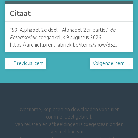
Citaat
“59. Alphabet 2e deel - Alphabet 2er partie,”
de
Prentfabriek
, toegankelijk 9 augustus 2026,
https://archief.prentfabriek.be/items/show/832
.
← Previous Item
Volgende item →
Overname, kopiëren en downloaden voor niet-
commercieel gebruik
van teksten en afbeeldingen is toegestaan onder
vermelding van :