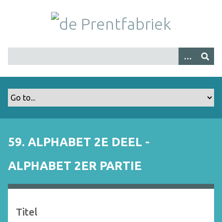
G
a
n
a
a
r
h
o
o
f
d
i
59. ALPHABET 2E DEEL -
n
h
ALPHABET 2ER PARTIE
o
u
d
Titel