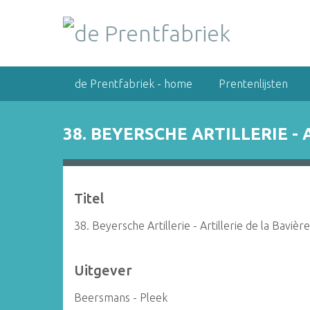
G
a
n
a
a
de Prentfabriek - home
Prentenlijsten
r
h
o
38. BEYERSCHE ARTILLERIE - 
o
f
d
i
Titel
n
h
38. Beyersche Artillerie - Artillerie de la Bavièr
o
u
Uitgever
d
Beersmans - Pleek