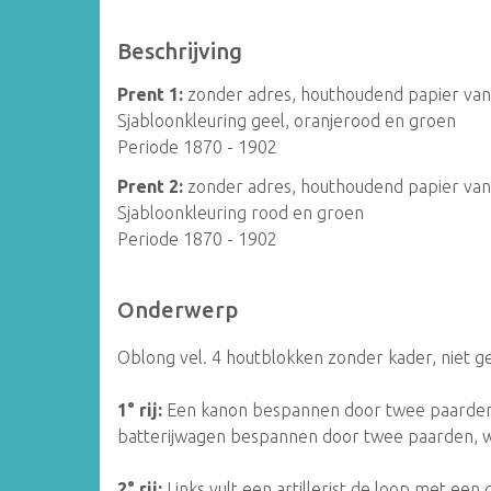
Beschrijving
Prent 1:
zonder adres, houthoudend papier van s
Sjabloonkleuring geel, oranjerood en groen
Periode 1870 - 1902
Prent 2:
zonder adres, houthoudend papier van s
Sjabloonkleuring rood en groen
Periode 1870 - 1902
Onderwerp
Oblong vel. 4 houtblokken zonder kader, niet g
1° rij:
Een kanon bespannen door twee paarden
batterijwagen bespannen door twee paarden, 
2° rij:
Links vult een artillerist de loop met een