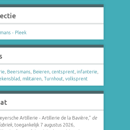
ectie
mans - Pleek
s
rie
,
Beersmans
,
Beieren
,
centsprent
,
infanterie
,
kensblad
,
militairen
,
Turnhout
,
volksprent
aat
eyersche Artillerie - Artillerie de la Bavière,”
de
abriek
, toegankelijk 7 augustus 2026,