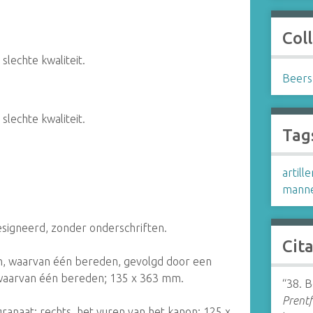
Coll
lechte kwaliteit.
Beers
lechte kwaliteit.
Tag
artille
manne
esigneerd, zonder onderschriften.
Cit
, waarvan één bereden, gevolgd door een
waarvan één bereden; 135 x 363 mm.
“38. B
Prentf
 granaat; rechts, het vuren van het kanon; 125 x