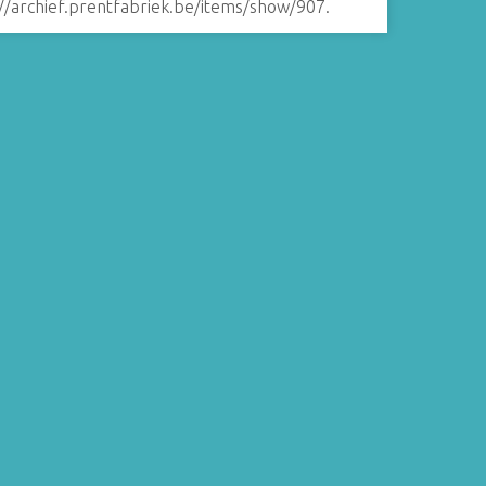
://archief.prentfabriek.be/items/show/907
.