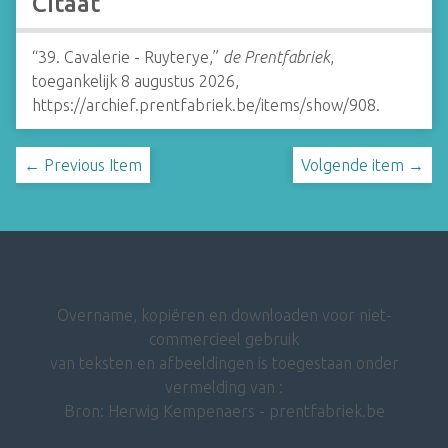
Citaat
“39. Cavalerie - Ruyterye,”
de Prentfabriek
,
toegankelijk 8 augustus 2026,
https://archief.prentfabriek.be/items/show/908
.
← Previous Item
Volgende item →
Overname, kopiëren en downloaden voor niet-
commercieel gebruik
van teksten en afbeeldingen is toegestaan onder
vermelding van :
Bron: Herwig Kempenaers - prentfabriek.be