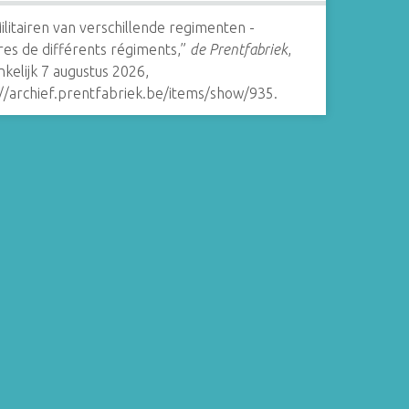
ilitairen van verschillende regimenten -
ires de différents régiments,”
de Prentfabriek
,
kelijk 7 augustus 2026,
://archief.prentfabriek.be/items/show/935
.