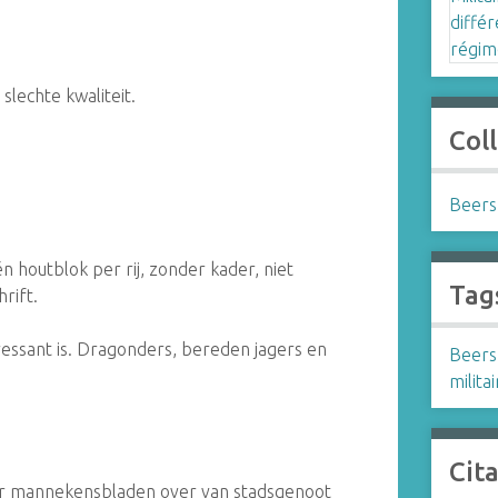
lechte kwaliteit.
Coll
Beers
én houtblok per rij, zonder kader, niet
Tag
rift.
ressant is. Dragonders, bereden jagers en
Beer
milita
Cit
r mannekensbladen over van stadsgenoot