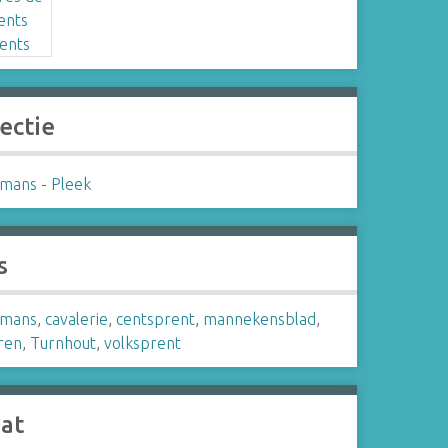
ectie
mans - Pleek
s
smans
,
cavalerie
,
centsprent
,
mannekensblad
,
iren
,
Turnhout
,
volksprent
aat