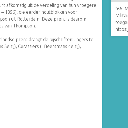
t afkomstig uit de verdeling van hun vroegere
“66. M
– 1856), die eerder houtblokken voor
Milita
on uit Rotterdam. Deze prent is daarom
toegan
onds van Thompson.
https
landse prent draagt ​​de bijschriften: Jagers te
3e rij), Curassiers (=Beersmans 4e rij),