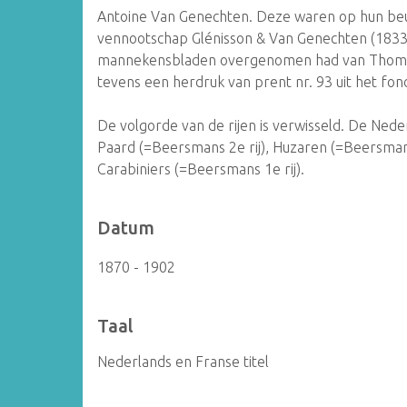
Antoine Van Genechten. Deze waren op hun beur
vennootschap Glénisson & Van Genechten (1833 
mannekensbladen overgenomen had van Thomps
tevens een herdruk van prent nr. 93 uit het f
De volgorde van de rijen is verwisseld. De Neder
Paard (=Beersmans 2e rij), Huzaren (=Beersmans 
Carabiniers (=Beersmans 1e rij).
Datum
1870 - 1902
Taal
Nederlands en Franse titel