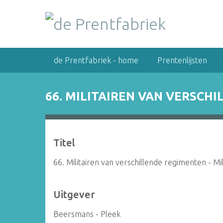
G
a
n
a
a
de Prentfabriek - home
Prentenlijsten
r
h
o
66. MILITAIREN VAN VERSCH
o
f
d
i
Titel
n
h
66. Militairen van verschillende regimenten - Mi
o
u
Uitgever
d
Beersmans - Pleek