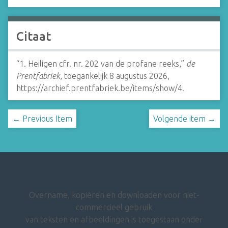
Citaat
“1. Heiligen cfr. nr. 202 van de profane reeks,”
de
Prentfabriek
, toegankelijk 8 augustus 2026,
https://archief.prentfabriek.be/items/show/4
.
← Previous Item
Volgende item →
Overname, kopiëren en downloaden voor niet-
commercieel gebruik
van teksten en afbeeldingen is toegestaan onder