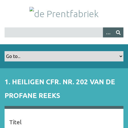
G
a
n
a
a
r
h
o
o
f
d
i
1. HEILIGEN CFR. NR. 202 VAN DE
n
h
PROFANE REEKS
o
u
d
Titel