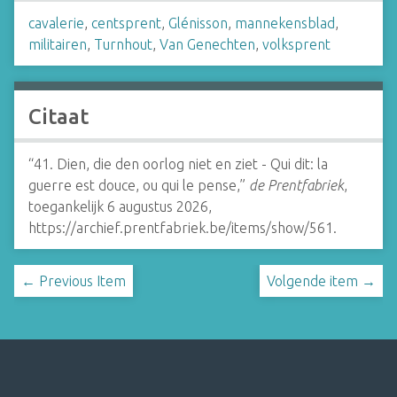
cavalerie
,
centsprent
,
Glénisson
,
mannekensblad
,
militairen
,
Turnhout
,
Van Genechten
,
volksprent
Citaat
“41. Dien, die den oorlog niet en ziet - Qui dit: la
guerre est douce, ou qui le pense,”
de Prentfabriek
,
toegankelijk 6 augustus 2026,
https://archief.prentfabriek.be/items/show/561
.
← Previous Item
Volgende item →