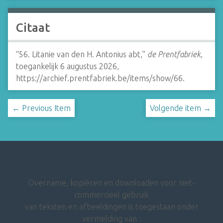
Citaat
“56. Litanie van den H. Antonius abt,”
de Prentfabriek
,
toegankelijk 6 augustus 2026,
https://archief.prentfabriek.be/items/show/66
.
← Previous Item
Volgende item →
Overname, kopiëren en downloaden voor niet-
commercieel gebruik
van teksten en afbeeldingen is toegestaan onder
vermelding van :