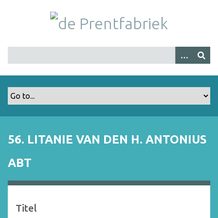
G
a
n
a
a
r
h
o
o
f
d
i
56. LITANIE VAN DEN H. ANTONIUS
n
h
ABT
o
u
d
Titel