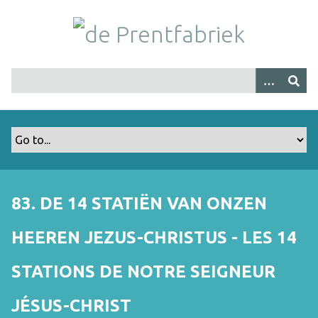
G
a
n
a
a
r
h
o
o
f
d
i
83. DE 14 STATIËN VAN ONZEN
n
h
HEEREN JEZUS-CHRISTUS - LES 14
o
u
STATIONS DE NOTRE SEIGNEUR
d
JÉSUS-CHRIST