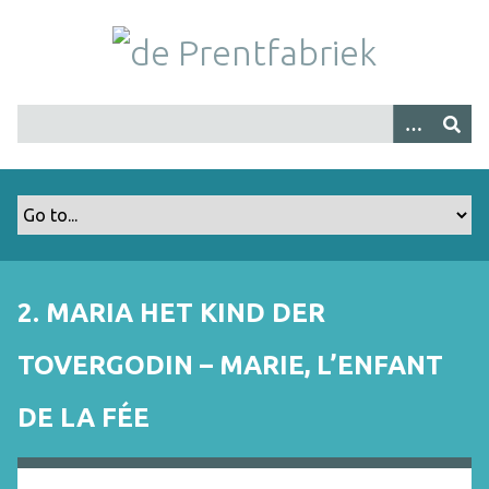
G
a
n
a
a
r
h
o
o
f
d
i
2. MARIA HET KIND DER
n
h
TOVERGODIN – MARIE, L’ENFANT
o
u
DE LA FÉE
d