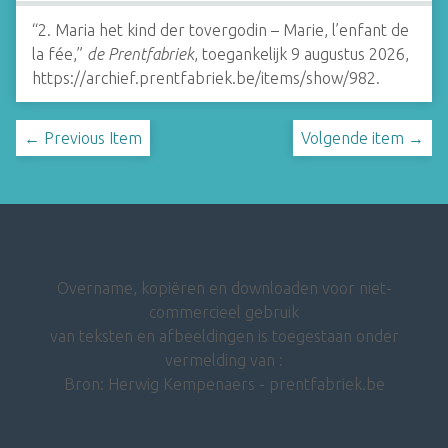
“2. Maria het kind der tovergodin – Marie, l’enfant de
la fée,”
de Prentfabriek
, toegankelijk 9 augustus 2026,
https://archief.prentfabriek.be/items/show/982
.
← Previous Item
Volgende item →
Overname, kopiëren en downloaden voor niet-
commercieel gebruik
van teksten en afbeeldingen is toegestaan onder
vermelding van :
Bron: Herwig Kempenaers - prentfabriek.be