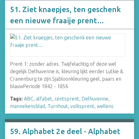
51. Ziet knaepjes, ten geschenk
een nieuwe fraaije prent…
Prent 1: zonder adres. Twijfelachtig of deze wel
degelijk Delhuvenne is, kleuring lijkt eerder Lutkie &
Cranenburg te zijn.Sjabloonkleuring geel, paars en
blauwPeriode 1842 - 1856
Tags:
ABC
,
alfabet
,
centsprent
,
Delhuvenne
,
mannekensblad
,
Turnhout
,
volksprent
,
wellens
59. Alphabet 2e deel - Alphabet