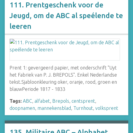
111. Prentgeschenk voor de
Jeugd, om de ABC al speélende te
leeren
Prent 1: gevergeerd papier, met onderschrift "Uyt
het Fabriek van P. J. BREPOLS". Enkel Nederlandse
tekst.Sjabloonkleuring oker, oranje, rood, groen en
blauwPeriode 1817 - 1833
Tags:
ABC
,
alfabet
,
Brepols
,
centsprent
,
doopnamen
,
mannekensblad
,
Turnhout
,
volksprent
135. Militaire ABC – Alphabet