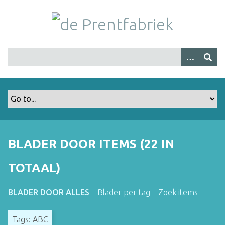
G
a
n
a
a
r
h
o
o
f
d
i
BLADER DOOR ITEMS (22 IN
n
h
TOTAAL)
o
u
BLADER DOOR ALLES
Blader per tag
Zoek items
d
Tags: ABC