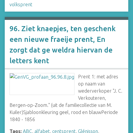
volksprent
96. Ziet knaepjes, ten geschenk
een nieuwe fraeije prent, En
zorgt dat ge weldra hiervan de
letters kent
Prent 1: met adres
op naam van
wederverkoper "J. C.
Verkouteren,
Bergen-op-Zoom." (uit de familiecollectie van M.
Kuiler)Sjabloonkleuring geel, rood en blauwPeriode
1840 - 1856
Tags:
ABC
,
alfabet
,
centsprent
,
Glénisson
,