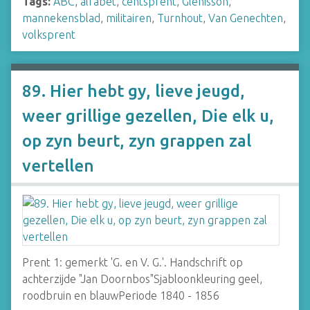
Tags:
ABC
,
alfabet
,
centsprent
,
Glénisson
,
mannekensblad
,
militairen
,
Turnhout
,
Van Genechten
,
volksprent
89. Hier hebt gy, lieve jeugd,
weer grillige gezellen, Die elk u,
op zyn beurt, zyn grappen zal
vertellen
Prent 1: gemerkt 'G. en V. G.'. Handschrift op
achterzijde "Jan Doornbos"Sjabloonkleuring geel,
roodbruin en blauwPeriode 1840 - 1856