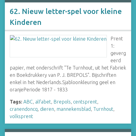
62. Nieuw letter-spel voor kleine
Kinderen
Prent
1:
geverg
eerd
papier, met onderschrift "Te Turnhout, uit het Fabriek
en Boekdrukkery van P. J. BREPOLS". Bijschriften
enkel in het Nederlands.Sjabloonkleuring geel en
oranjePeriode 1817 - 1833
Tags:
ABC
,
alfabet
,
Brepols
,
centsprent
,
cranendoncq
,
dieren
,
mannekensblad
,
Turnhout
,
volksprent