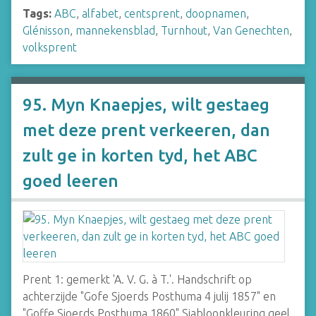
Tags:
ABC
,
alfabet
,
centsprent
,
doopnamen
,
Glénisson
,
mannekensblad
,
Turnhout
,
Van Genechten
,
volksprent
95. Myn Knaepjes, wilt gestaeg
met deze prent verkeeren, dan
zult ge in korten tyd, het ABC
goed leeren
Prent 1: gemerkt 'A. V. G. à T.'. Handschrift op
achterzijde "Gofe Sjoerds Posthuma 4 julij 1857" en
"Goffe Sjoerds Posthuma 1860".Sjabloonkleuring geel,