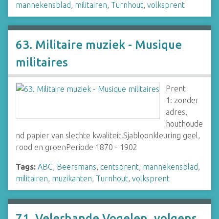
mannekensblad
,
militairen
,
Turnhout
,
volksprent
63. Militaire muziek - Musique
militaires
Prent
1: zonder
adres,
houthoude
nd papier van slechte kwaliteit.Sjabloonkleuring geel,
rood en groenPeriode 1870 - 1902
Tags:
ABC
,
Beersmans
,
centsprent
,
mannekensblad
,
militairen
,
muzikanten
,
Turnhout
,
volksprent
71. Velerhande Vogelen, volgens