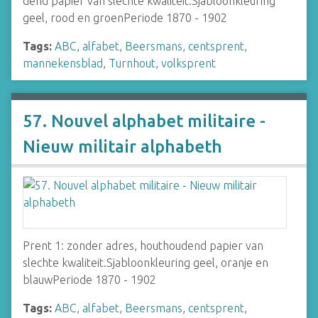
dend papier van slechte kwaliteit.Sjabloonkleuring
geel, rood en groenPeriode 1870 - 1902
Tags:
ABC
,
alfabet
,
Beersmans
,
centsprent
,
mannekensblad
,
Turnhout
,
volksprent
57. Nouvel alphabet militaire -
Nieuw militair alphabeth
Prent 1: zonder adres, houthoudend papier van
slechte kwaliteit.Sjabloonkleuring geel, oranje en
blauwPeriode 1870 - 1902
Tags:
ABC
,
alfabet
,
Beersmans
,
centsprent
,