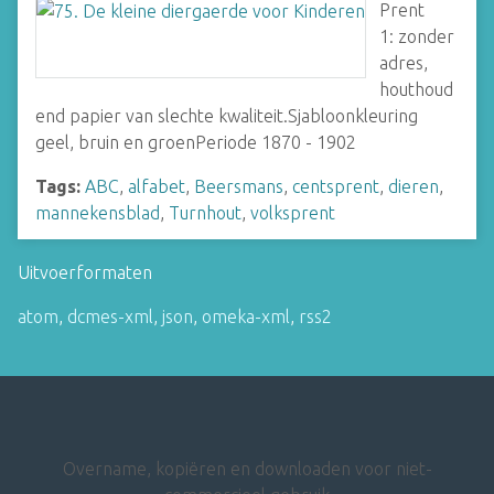
Prent
1: zonder
adres,
houthoud
end papier van slechte kwaliteit.Sjabloonkleuring
geel, bruin en groenPeriode 1870 - 1902
Tags:
ABC
,
alfabet
,
Beersmans
,
centsprent
,
dieren
,
mannekensblad
,
Turnhout
,
volksprent
Uitvoerformaten
atom
,
dcmes-xml
,
json
,
omeka-xml
,
rss2
Overname, kopiëren en downloaden voor niet-